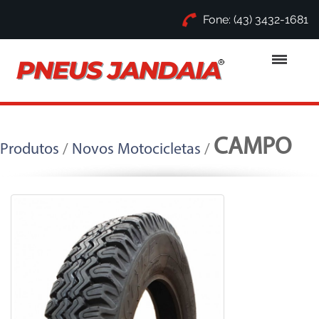
Fone: (43) 3432-1681
CAMPO
Produtos
/
Novos Motocicletas
/