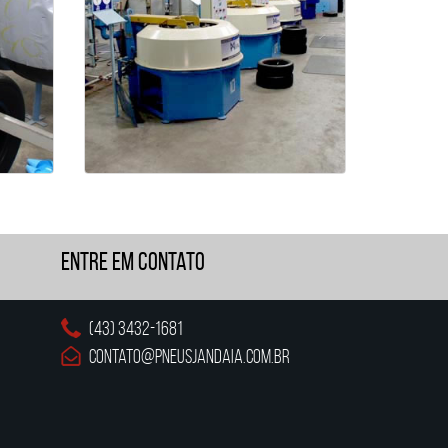
Entre em Contato
(43) 3432-1681
contato@pneusjandaia.com.br