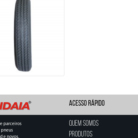
ACESSO RÁPIDO
Quem Somos
e parceiros
 pneus
Produtos
d e novos,