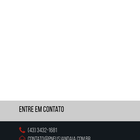
Entre em Contato
(43) 3432-1681
contato@pneusjandaia.com.br